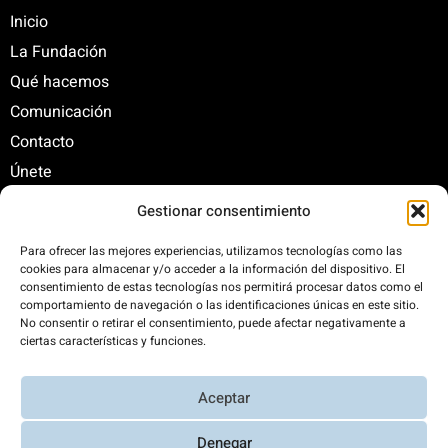
Inicio
La Fundación
Qué hacemos
Comunicación
Contacto
Únete
Gestionar consentimiento
C/ Santa Engracia, 108. 5º Interior. Izda. 28003
Para ofrecer las mejores experiencias, utilizamos tecnologías como las
cookies para almacenar y/o acceder a la información del dispositivo. El
+34 625 47 42 11
consentimiento de estas tecnologías nos permitirá procesar datos como el
fundacion@fundacionrenovables.org
comportamiento de navegación o las identificaciones únicas en este sitio.
comunicacion@fundacionrenovables.org
No consentir o retirar el consentimiento, puede afectar negativamente a
ciertas características y funciones.
Compensamos la huella de carbono en un
Aceptar
300%. Web 100% impulsada por energías
renovables.
Denegar