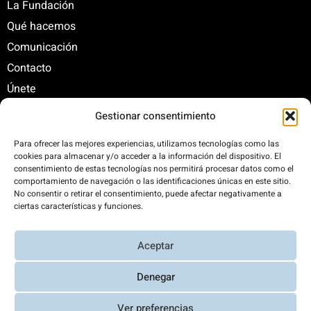
La Fundación
Qué hacemos
Comunicación
Contacto
Únete
Gestionar consentimiento
C/ Santa Engracia, 108. 5º Interior. Izda. 28003
Para ofrecer las mejores experiencias, utilizamos tecnologías como las
cookies para almacenar y/o acceder a la información del dispositivo. El
+34 625 47 42 11
consentimiento de estas tecnologías nos permitirá procesar datos como el
fundacion@fundacionrenovables.org
comportamiento de navegación o las identificaciones únicas en este sitio.
comunicacion@fundacionrenovables.org
No consentir o retirar el consentimiento, puede afectar negativamente a
ciertas características y funciones.
Compensamos la huella de carbono en un
Aceptar
300%. Web 100% impulsada por energías
renovables.
Denegar
Ver preferencias