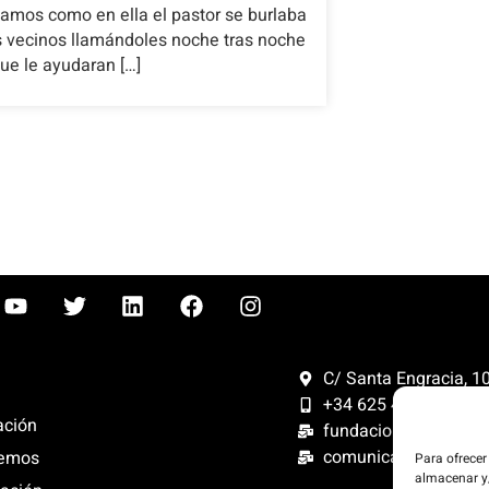
amos como en ella el pastor se burlaba
s vecinos llamándoles noche tras noche
ue le ayudaran […]
C/ Santa Engracia, 108
+34 625 47 42 11
ación
fundacion@fundacion
comunicacion@funda
emos
Para ofrecer
almacenar y/