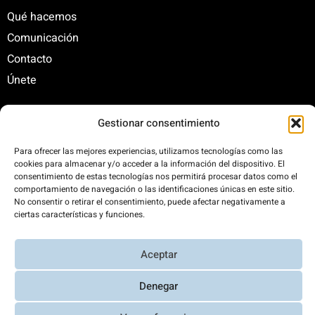
Qué hacemos
Comunicación
Contacto
Únete
Gestionar consentimiento
C/ Santa Engracia, 108. 5º Interior. Izda. 28003
+34 625 47 42 11
Para ofrecer las mejores experiencias, utilizamos tecnologías como las
cookies para almacenar y/o acceder a la información del dispositivo. El
fundacion@fundacionrenovables.org
consentimiento de estas tecnologías nos permitirá procesar datos como el
comunicacion@fundacionrenovables.org
comportamiento de navegación o las identificaciones únicas en este sitio.
No consentir o retirar el consentimiento, puede afectar negativamente a
ciertas características y funciones.
Compensamos la huella de carbono en un
300%. Web 100% impulsada por energías
Aceptar
renovables.
Denegar