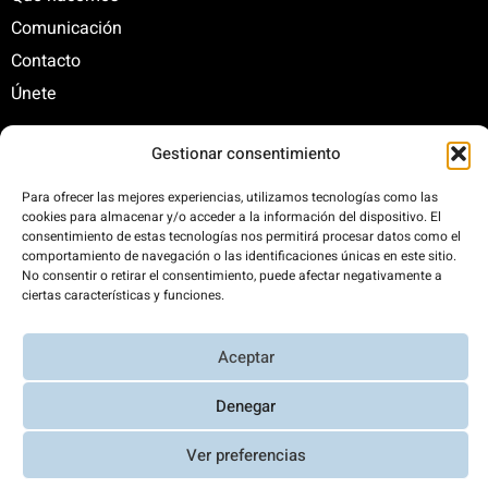
Comunicación
Contacto
Únete
Gestionar consentimiento
C/ Santa Engracia, 108. 5º Interior. Izda. 28003
Para ofrecer las mejores experiencias, utilizamos tecnologías como las
+34 625 47 42 11
cookies para almacenar y/o acceder a la información del dispositivo. El
fundacion@fundacionrenovables.org
consentimiento de estas tecnologías nos permitirá procesar datos como el
comunicacion@fundacionrenovables.org
comportamiento de navegación o las identificaciones únicas en este sitio.
No consentir o retirar el consentimiento, puede afectar negativamente a
ciertas características y funciones.
Compensamos la huella de carbono en un
300%. Web 100% impulsada por energías
Aceptar
renovables.
Denegar
Ver preferencias
Aviso Legal y Política de Privacidad
|
Transparencia
|
Diseño web