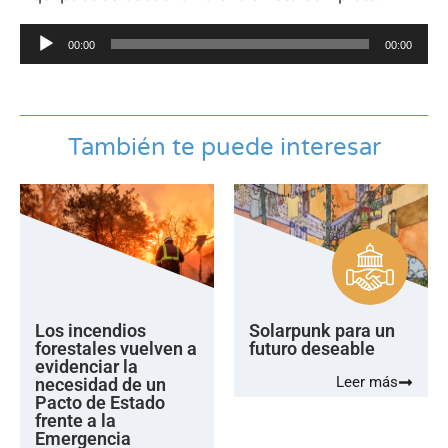
Reproductor
00:00
00:00
de
audio
También te puede interesar
Los incendios
Solarpunk para un
forestales vuelven a
futuro deseable
evidenciar la
Leer más
necesidad de un
Pacto de Estado
frente a la
Emergencia