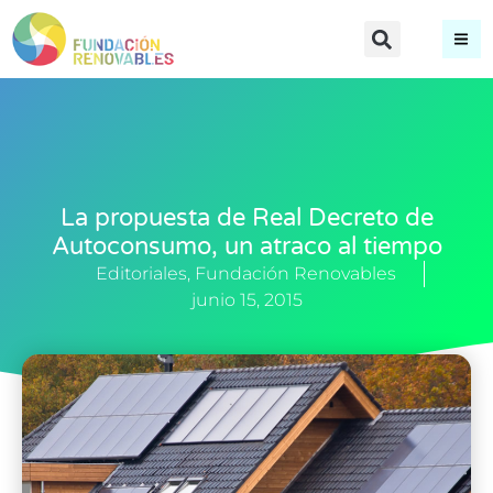
La propuesta de Real Decreto de
Autoconsumo, un atraco al tiempo
Editoriales
,
Fundación Renovables
junio 15, 2015