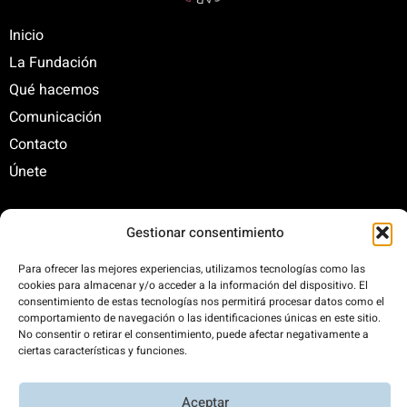
Inicio
La Fundación
Qué hacemos
Comunicación
Contacto
Únete
Gestionar consentimiento
C/ Santa Engracia, 108. 5º Interior. Izda. 28003
+34 625 47 42 11
Para ofrecer las mejores experiencias, utilizamos tecnologías como las
fundacion@fundacionrenovables.org
cookies para almacenar y/o acceder a la información del dispositivo. El
consentimiento de estas tecnologías nos permitirá procesar datos como el
comunicacion@fundacionrenovables.org
comportamiento de navegación o las identificaciones únicas en este sitio.
No consentir o retirar el consentimiento, puede afectar negativamente a
ciertas características y funciones.
Compensamos la huella de carbono en un
300%. Web 100% impulsada por energías
Aceptar
renovables.