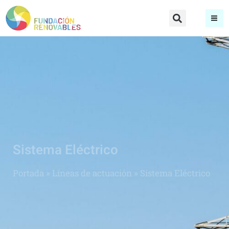
Sistema Eléctrico
Portada
»
Líneas de actuación
»
Sistema Eléctrico