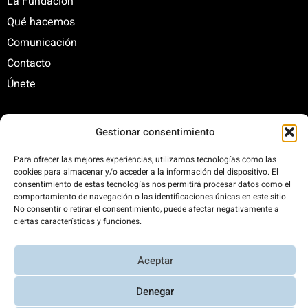
La Fundación
Qué hacemos
Comunicación
Contacto
Únete
Gestionar consentimiento
C/ Santa Engracia, 108. 5º Interior. Izda. 28003
+34 625 47 42 11
Para ofrecer las mejores experiencias, utilizamos tecnologías como las
fundacion@fundacionrenovables.org
cookies para almacenar y/o acceder a la información del dispositivo. El
consentimiento de estas tecnologías nos permitirá procesar datos como el
comunicacion@fundacionrenovables.org
comportamiento de navegación o las identificaciones únicas en este sitio.
No consentir o retirar el consentimiento, puede afectar negativamente a
ciertas características y funciones.
Compensamos la huella de carbono en un
300%. Web 100% impulsada por energías
renovables.
Aceptar
Denegar