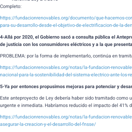
Completo:
https://fundacionrenovables.org/documento/que-hacemos-con-la
para-su-desarrollo-desde-el-objetivo-de-electrificacion-de-la-
4-Allá por 2020, el Gobierno sacó a consulta pública el Ante
de justicia con los consumidores eléctricos y a la que prese
PROBLEMA: por la forma de implementarlo, continúa en tramit
https://fundacionrenovables.org/notas/la-fundacion-renovables
nacional-para-la-sostenibilidad-del-sistema-electrico-ante-los-re
5-Ya por entonces propusimos mejoras para potenciar y desar
Este anteproyecto de Ley debería haber sido tramitado como u
urgente e inmediata. Habríamos reducido el impacto del 41% d
https://fundacionrenovables.org/notas/la-fundacion-renovable
asegurar-la-creacion-y-el-desarrollo-del-fnsse/