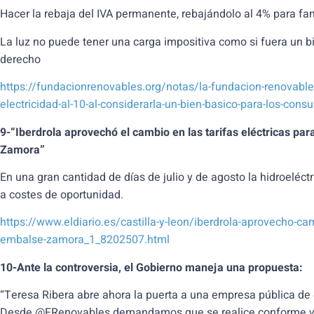
Hacer la rebaja del IVA permanente, rebajándolo al 4% para fam
La luz no puede tener una carga impositiva como si fuera un bi
derecho
https://fundacionrenovables.org/notas/la-fundacion-renovables
electricidad-al-10-al-considerarla-un-bien-basico-para-los-cons
9-“Iberdrola aprovechó el cambio en las tarifas eléctricas par
Zamora”
En una gran cantidad de días de julio y de agosto la hidroeléct
a costes de oportunidad.
https://www.eldiario.es/castilla-y-leon/iberdrola-aprovecho-camb
embalse-zamora_1_8202507.html
10-Ante la controversia, el Gobierno maneja una propuesta:
“Teresa Ribera abre ahora la puerta a una empresa pública de 
Desde @FRenovables demandamos que se realice conforme v