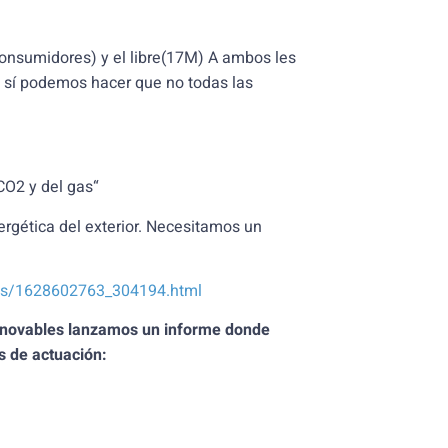
consumidores) y el libre(17M) A ambos les
o sí podemos hacer que no todas las
CO2 y del gas“
rgética del exterior. Necesitamos un
ias/1628602763_304194.html
renovables lanzamos un informe donde
s de actuación: