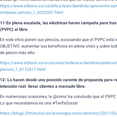
https://www.eldiario.es/castilla-y-leon/iberdrola-aprovecho-camb
embalse-zamora_1_8202507.html
11-En plena escalada, las eléctricas hacen campaña para tras
(PVPC) al libre.
En este ellos ponen sus precios, excusando que el PVPC está 
OBJETIVO: aumentar sus beneficios en plena crisis y sobre tod
de precio más alto.
https://www.eldiario.es/economia/endesa-e-iberdrola-piden-ref
precios_1_8172417.html
12- Lo hacen desde una posición carente de propuesta para r
intención real: llevar clientes a mercado libre.
En numerosas ocasiones, la @cnmc ha concluido que el PVPC e
Lo que necesitamos es una #TarifaSocial
https://blogs.20minutos.es/la-energia-como-derecho/2021/05/2