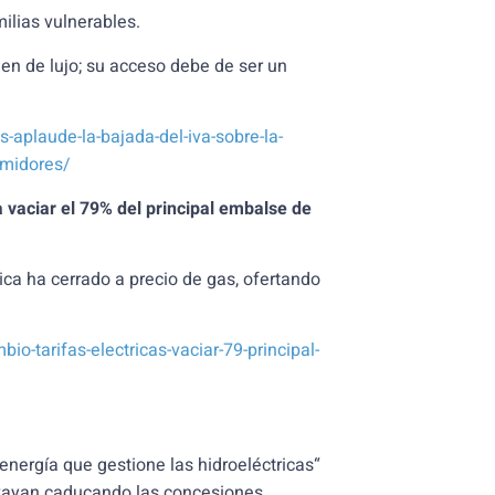
ilias vulnerables.
en de lujo; su acceso debe de ser un
-aplaude-la-bajada-del-iva-sobre-la-
umidores/
a vaciar el 79% del principal embalse de
rica ha cerrado a precio de gas, ofertando
io-tarifas-electricas-vaciar-79-principal-
energía que gestione las hidroeléctricas“
ayan caducando las concesiones.