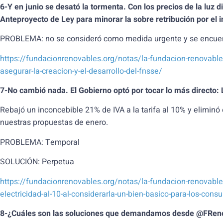
6-Y en junio se desató la tormenta. Con los precios de la luz 
Anteproyecto de Ley para minorar la sobre retribución por el
PROBLEMA: no se consideró como medida urgente y se encuent
https://fundacionrenovables.org/notas/la-fundacion-renovable
asegurar-la-creacion-y-el-desarrollo-del-fnsse/
7-No cambió nada. El Gobierno optó por tocar lo más directo: L
Rebajó un inconcebible 21% de IVA a la tarifa al 10% y elimin
nuestras propuestas de enero.
PROBLEMA: Temporal
SOLUCIÓN: Perpetua
https://fundacionrenovables.org/notas/la-fundacion-renovables
electricidad-al-10-al-considerarla-un-bien-basico-para-los-cons
8-¿Cuáles son las soluciones que demandamos desde @FRen