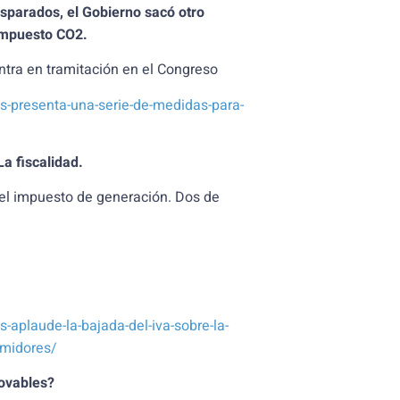
disparados, el Gobierno sacó otro
 impuesto CO2.
ra en tramitación en el Congreso
s-presenta-una-serie-de-medidas-para-
a fiscalidad.
ó el impuesto de generación. Dos de
-aplaude-la-bajada-del-iva-sobre-la-
umidores/
ovables?