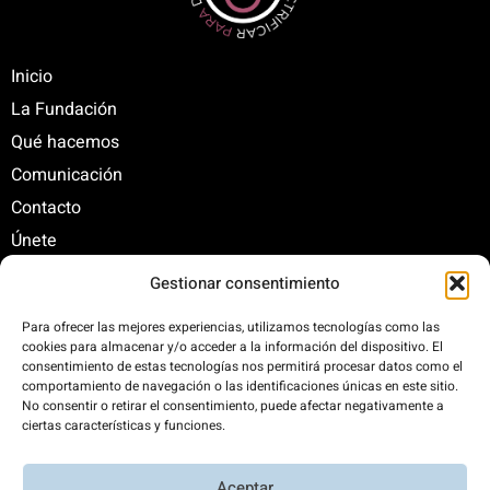
Inicio
La Fundación
Qué hacemos
Comunicación
Contacto
Únete
Gestionar consentimiento
C/ Santa Engracia, 108. 5º Interior. Izda. 28003
Para ofrecer las mejores experiencias, utilizamos tecnologías como las
cookies para almacenar y/o acceder a la información del dispositivo. El
+34 625 47 42 11
consentimiento de estas tecnologías nos permitirá procesar datos como el
fundacion@fundacionrenovables.org
comportamiento de navegación o las identificaciones únicas en este sitio.
comunicacion@fundacionrenovables.org
No consentir o retirar el consentimiento, puede afectar negativamente a
ciertas características y funciones.
Compensamos la huella de carbono en un
Aceptar