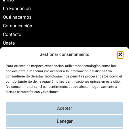
Inicio
La Fundación
Qué hacemos
Comunicación
Contacto
Únete
Gestionar consentimiento
C/ Santa Engracia, 108. 5º Interior. Izda. 28003
Para ofrecer las mejores experiencias, utilizamos tecnologías como las
cookies para almacenar y/o acceder a la información del dispositivo. El
+34 625 47 42 11
consentimiento de estas tecnologías nos permitirá procesar datos como el
fundacion@fundacionrenovables.org
comportamiento de navegación o las identificaciones únicas en este sitio.
comunicacion@fundacionrenovables.org
No consentir o retirar el consentimiento, puede afectar negativamente a
ciertas características y funciones.
Compensamos la huella de carbono en un
Aceptar
300%. Web 100% impulsada por energías
renovables.
Denegar