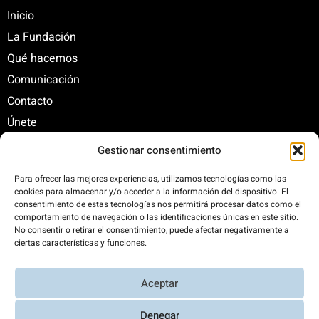
Inicio
La Fundación
Qué hacemos
Comunicación
Contacto
Únete
Gestionar consentimiento
C/ Santa Engracia, 108. 5º Interior. Izda. 28003
Para ofrecer las mejores experiencias, utilizamos tecnologías como las
cookies para almacenar y/o acceder a la información del dispositivo. El
+34 625 47 42 11
consentimiento de estas tecnologías nos permitirá procesar datos como el
fundacion@fundacionrenovables.org
comportamiento de navegación o las identificaciones únicas en este sitio.
comunicacion@fundacionrenovables.org
No consentir o retirar el consentimiento, puede afectar negativamente a
ciertas características y funciones.
Compensamos la huella de carbono en un
Aceptar
300%. Web 100% impulsada por energías
renovables.
Denegar