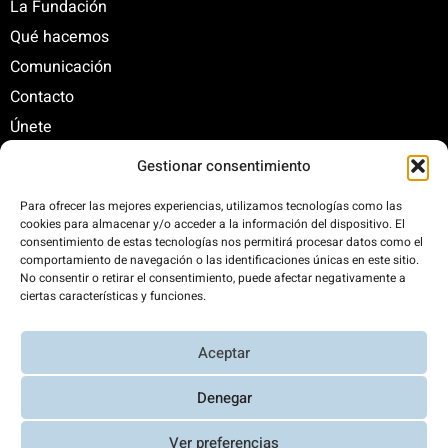
La Fundación
Qué hacemos
Comunicación
Contacto
Únete
Gestionar consentimiento
C/ Santa Engracia, 108. 5º Interior. Izda. 28003
Para ofrecer las mejores experiencias, utilizamos tecnologías como las
cookies para almacenar y/o acceder a la información del dispositivo. El
+34 625 47 42 11
consentimiento de estas tecnologías nos permitirá procesar datos como el
fundacion@fundacionrenovables.org
comportamiento de navegación o las identificaciones únicas en este sitio.
comunicacion@fundacionrenovables.org
No consentir o retirar el consentimiento, puede afectar negativamente a
ciertas características y funciones.
Compensamos la huella de carbono en un
Aceptar
300%. Web 100% impulsada por energías
renovables.
Denegar
Ver preferencias