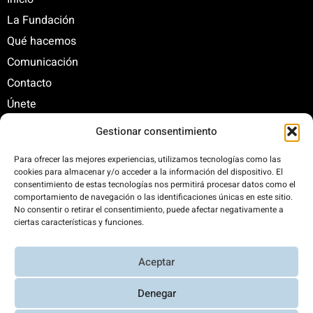
La Fundación
Qué hacemos
Comunicación
Contacto
Únete
Gestionar consentimiento
C/ Santa Engracia, 108. 5º Interior. Izda. 28003
Para ofrecer las mejores experiencias, utilizamos tecnologías como las
cookies para almacenar y/o acceder a la información del dispositivo. El
+34 625 47 42 11
consentimiento de estas tecnologías nos permitirá procesar datos como el
fundacion@fundacionrenovables.org
comportamiento de navegación o las identificaciones únicas en este sitio.
comunicacion@fundacionrenovables.org
No consentir o retirar el consentimiento, puede afectar negativamente a
ciertas características y funciones.
Compensamos la huella de carbono en un
Aceptar
300%. Web 100% impulsada por energías
renovables.
Denegar