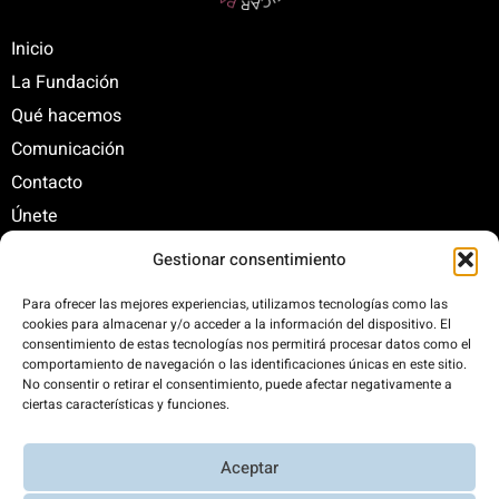
Inicio
La Fundación
Qué hacemos
Comunicación
Contacto
Únete
Gestionar consentimiento
C/ Santa Engracia, 108. 5º Interior. Izda. 28003
Para ofrecer las mejores experiencias, utilizamos tecnologías como las
cookies para almacenar y/o acceder a la información del dispositivo. El
+34 625 47 42 11
consentimiento de estas tecnologías nos permitirá procesar datos como el
fundacion@fundacionrenovables.org
comportamiento de navegación o las identificaciones únicas en este sitio.
comunicacion@fundacionrenovables.org
No consentir o retirar el consentimiento, puede afectar negativamente a
ciertas características y funciones.
Compensamos la huella de carbono en un
Aceptar
300%. Web 100% impulsada por energías