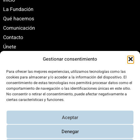
Inicio
La Fundación
Qué hacemos
Comunicación
Contacto
Únete
Gestionar consentimiento
C/ Santa Engracia, 108. 5º Interior. Izda. 28003
Para ofrecer las mejores experiencias, utilizamos tecnologías como las
cookies para almacenar y/o acceder a la información del dispositivo. El
+34 625 47 42 11
consentimiento de estas tecnologías nos permitirá procesar datos como el
fundacion@fundacionrenovables.org
comportamiento de navegación o las identificaciones únicas en este sitio.
comunicacion@fundacionrenovables.org
No consentir o retirar el consentimiento, puede afectar negativamente a
ciertas características y funciones.
Compensamos la huella de carbono en un
Aceptar
300%. Web 100% impulsada por energías
renovables.
Denegar