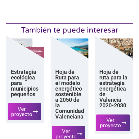
También te puede interesar
Estrategia
Hoja de
Hoja de
ecológica
Ruta para
ruta para la
para
el modelo
estrategia
municipios
energético
energética
pequeños
sostenible
de
a 2050 de
Valencia
la
2020-2030
Ver
Comunidad
proyecto
Valenciana
Ver
proyecto
Ver
proyecto