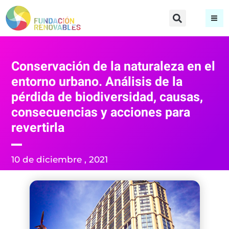
Conservación de la naturaleza en el
entorno urbano. Análisis de la
pérdida de biodiversidad, causas,
consecuencias y acciones para
revertirla
10 de diciembre , 2021