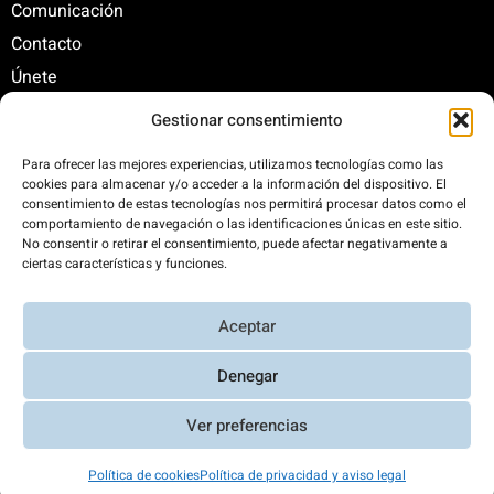
Comunicación
Contacto
Únete
Gestionar consentimiento
C/ Santa Engracia, 108. 5º Interior. Izda. 28003
Para ofrecer las mejores experiencias, utilizamos tecnologías como las
cookies para almacenar y/o acceder a la información del dispositivo. El
+34 625 47 42 11
consentimiento de estas tecnologías nos permitirá procesar datos como el
fundacion@fundacionrenovables.org
comportamiento de navegación o las identificaciones únicas en este sitio.
comunicacion@fundacionrenovables.org
No consentir o retirar el consentimiento, puede afectar negativamente a
ciertas características y funciones.
Compensamos la huella de carbono en un
Aceptar
300%. Web 100% impulsada por energías
renovables.
Denegar
Ver preferencias
Aviso Legal y Política de Privacidad
|
Transparencia
|
Diseño web
Política de cookies
Política de privacidad y aviso legal
Richard Casares