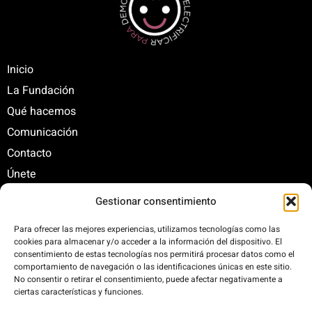
Inicio
La Fundación
Qué hacemos
Comunicación
Contacto
Únete
Gestionar consentimiento
C/ Santa Engracia, 108. 5º Interior. Izda. 28003
Para ofrecer las mejores experiencias, utilizamos tecnologías como las
cookies para almacenar y/o acceder a la información del dispositivo. El
+34 625 47 42 11
consentimiento de estas tecnologías nos permitirá procesar datos como el
fundacion@fundacionrenovables.org
comportamiento de navegación o las identificaciones únicas en este sitio.
comunicacion@fundacionrenovables.org
No consentir o retirar el consentimiento, puede afectar negativamente a
ciertas características y funciones.