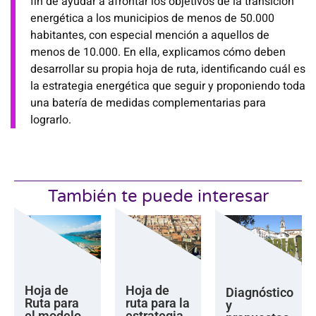
fin de
ayudar a afrontar los objetivos de la transición
energética a los municipios de menos de 50.000
habitantes, con especial mención a aquellos de
menos de 10.000
. En ella,
explicamos cómo deben
desarrollar su propia hoja de ruta, identificando cuál es
la estrategia energética que seguir y proponiendo toda
una batería de medidas complementarias para
lograrlo.
También te puede interesar
Hoja de
Hoja de
Diagnóstico
Ruta para
ruta para la
y
el modelo
estrategia