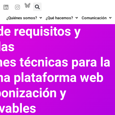
¿Quiénes somos?
¿Qué hacemos?
Comunicación
de requisitos y
las
nes técnicas para la
na plataforma web
onización y
vables