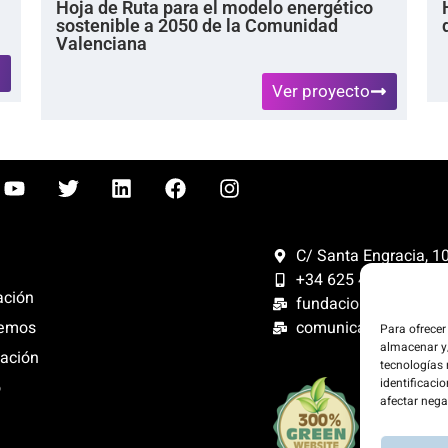
Hoja de Ruta para el modelo energético
sostenible a 2050 de la Comunidad
Valenciana
Ver proyecto
C/ Santa Engracia, 108
+34 625 47 42 11
ación
fundacion@fundacion
comunicacion@funda
emos
Para ofrecer
almacenar y/
ación
tecnologías
identificacio
o
Compensam
afectar nega
300%. Web
renovables