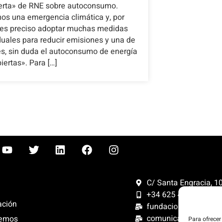
erta» de RNE sobre autoconsumo.
os una emergencia climática y, por
, es preciso adoptar muchas medidas
duales para reducir emisiones y una de
es, sin duda el autoconsumo de energía
iertas». Para […]
C/ Santa Engracia, 108
+34 625 47 42 11
ación
fundacion@fundacion
comunicacion@funda
emos
Para ofrecer