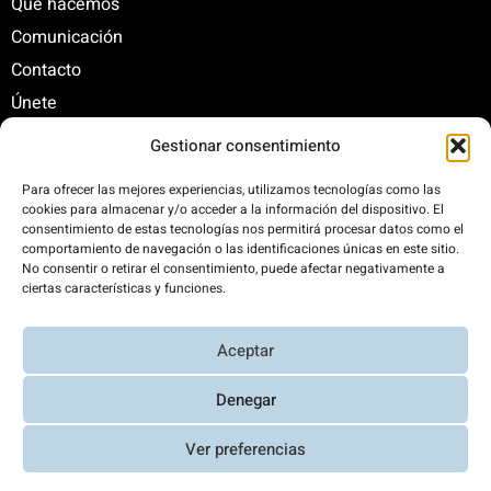
Qué hacemos
Comunicación
Contacto
Únete
Gestionar consentimiento
C/ Santa Engracia, 108. 5º Interior. Izda. 28003
Para ofrecer las mejores experiencias, utilizamos tecnologías como las
cookies para almacenar y/o acceder a la información del dispositivo. El
+34 625 47 42 11
consentimiento de estas tecnologías nos permitirá procesar datos como el
fundacion@fundacionrenovables.org
comportamiento de navegación o las identificaciones únicas en este sitio.
comunicacion@fundacionrenovables.org
No consentir o retirar el consentimiento, puede afectar negativamente a
ciertas características y funciones.
Compensamos la huella de carbono en un
Aceptar
300%. Web 100% impulsada por energías
renovables.
Denegar
Ver preferencias
Aviso Legal y Política de Privacidad
|
Transparencia
|
Diseño web